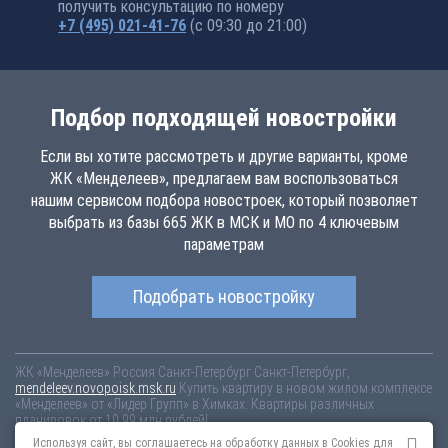
получить консультацию по номеру
+7 (495) 021-41-76
(с 09:30 до 21:00)
Подбор подходящей новостройки
Если вы хотите рассмотреть и другие варианты, кроме
ЖК «Менделеев», предлагаем вам воспользоваться
нашим сервисом подбора новостроек, который позволяет
выбрать из базы 665 ЖК в МСК и МО по 4 ключевым
параметрам
Подобрать новостройку
ЖК «Менделеев»
Россия
Санкт-Петербург
Санкт-Петербург,
mendeleev.novopoisk.msk.ru
Купить квартиру в новом жилом комплексе
«Менделеев» от «Лидер Групп» в Химках. Квартиры различных
планировок от 10.99 млн рублей!
Используя сайт, вы соглашаетесь на обработку данных в Cookies для