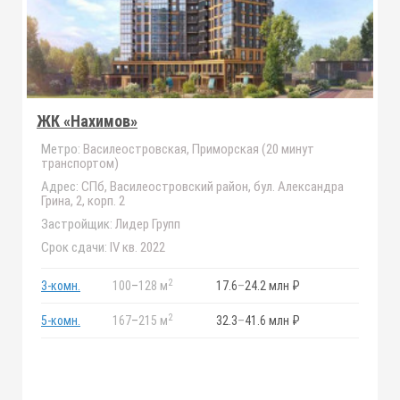
ЖК «Нахимов»
Метро:
Василеостровская, Приморская (20 минут
транспортом)
Адрес:
СПб, Василеостровский район, бул. Александра
Грина, 2, корп. 2
Застройщик:
Лидер Групп
Срок сдачи:
IV кв. 2022
2
3-комн.
100
–
128 м
17.6
–
24.2 млн ₽
2
5-комн.
167
–
215 м
32.3
–
41.6 млн ₽