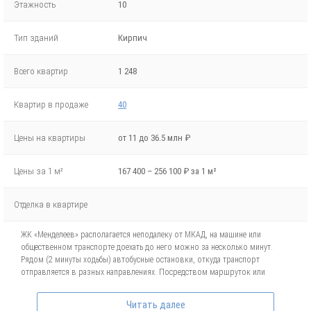
Этажность
10
Тип зданий
Кирпич
Всего квартир
1 248
Квартир в продаже
40
Цены на квартиры
от 11 до 36.5 млн ₽
Цены за 1 м²
167 400 – 256 100 ₽ за 1 м²
Отделка в квартире
ЖК «Менделеев» располагается неподалеку от МКАД, на машине или
общественном транспорте доехать до него можно за несколько минут.
Рядом (2 минуты ходьбы) автобусные остановки, откуда транспорт
отправляется в разных направлениях. Посредством маршруток или
автобусов можно быстро добраться до метро «Речной вокзал» или
«Планерная». Неподалеку от жилого комплекса расположен аэропорт
Читать далее
Шереметьево.